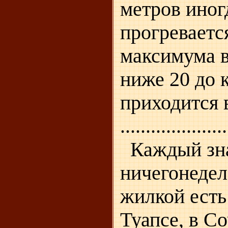
метров иног
прогреваетс
максимума в
ниже 20 до 
приходится 
.....................
Каждый знае
ничегонедел
жилкой есть
Туапсе, в С