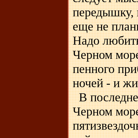
передышку
,
еще не план
Надо любить
Черном море
пенного при
ночей - и ж
В последнее
Черном море
пятизвездоч