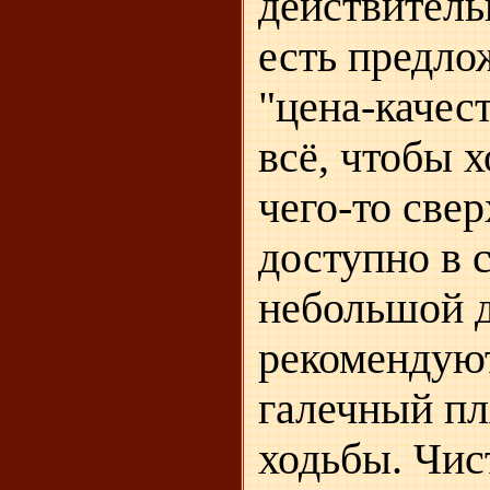
действитель
есть предло
"цена-качеств
всё, чтобы х
чего-то све
доступно в 
небольшой 
рекомендуют
галечный пл
ходьбы. Чи