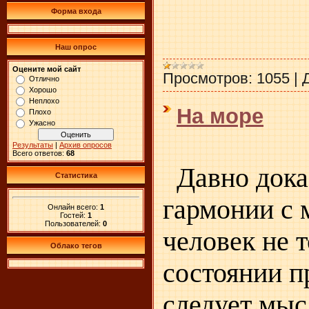
Форма входа
Наш опрос
Оцените мой сайт
Просмотров:
1055
|
Отлично
Хорошо
Неплохо
На море
Плохо
Ужасно
Результаты
|
Архив опросов
Всего ответов:
68
Давно доказ
Статистика
гармонии с 
Онлайн всего:
1
Гостей:
1
Пользователей:
0
человек не 
Облако тегов
состоянии п
следует мысл