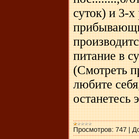
суток) и 3-
прибывающих
производитс
питание в с
(Смотреть п
любите себя,
останетесь 
Просмотров:
747
|
Д