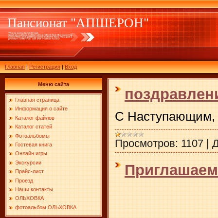
Пансионат "АПШЕРОН"
Главная
|
Регистрация
|
Вход
Меню сайта
поздравлен
Главная страница
Информация о сайте
С Наступающим, 
Каталог файлов
Каталог статей
Фотоальбомы
Просмотров:
1107
|
Д
Гостевая книга
Онлайн игры
Экскурсии
Приглашаем
Прайс-лист
Проезд
Наши контакты
ОЛЬХОВКА
фотоальбом ОЛЬХОВКА